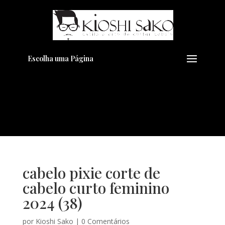
Pensando em transformar seu
+
Visual??
Agende pelo Whatsapp
Escolha uma Página
cabelo pixie corte de
cabelo curto feminino
2024 (38)
por
Kioshi Sako
|
0 Comentários