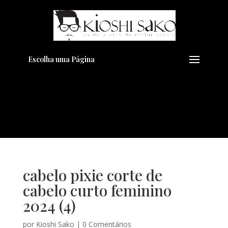
Pensando em transformar seu
+
Visual??
Agende pelo Whatsapp
Escolha uma Página
cabelo pixie corte de
cabelo curto feminino
2024 (4)
por
Kioshi Sako
|
0 Comentários