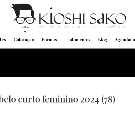
Pensando em transformar seu Visual??
Agende pelo Whatsapp
tes
Coloração
Formas
Tratamentos
Blog
Agendame
abelo curto feminino 2024 (78)