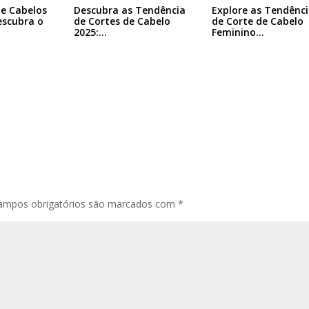
e Cabelos
Descubra as Tendência
Explore as Tendênci
escubra o
de Cortes de Cabelo
de Corte de Cabelo
2025:…
Feminino…
ampos obrigatórios são marcados com
*