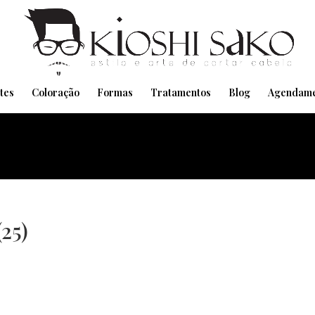
Pensando em transformar seu Visual??
Agende pelo Whatsapp
tes
Coloração
Formas
Tratamentos
Blog
Agendame
25)