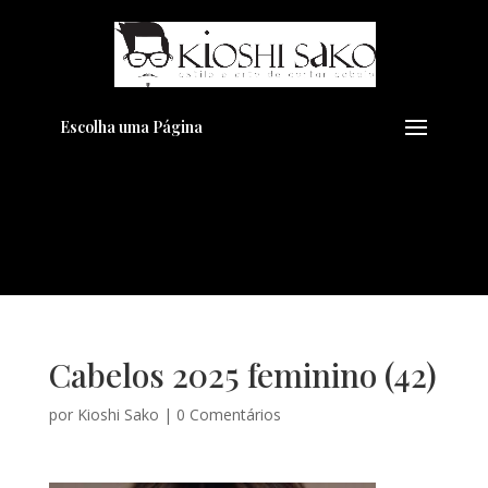
Pensando em transformar seu
+
Visual??
Agende pelo Whatsapp
Escolha uma Página
Cabelos 2025 feminino (42)
por
Kioshi Sako
|
0 Comentários