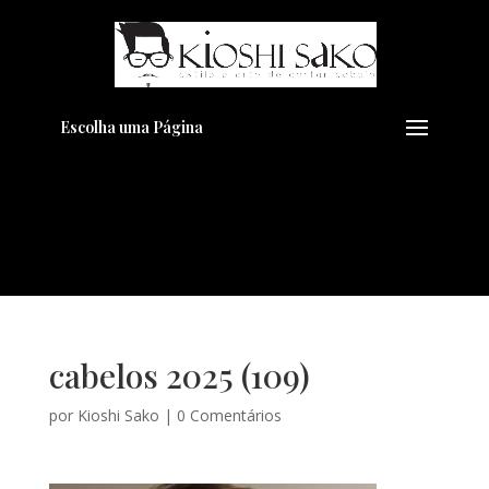
Pensando em transformar seu
+
Visual??
Agende pelo Whatsapp
Escolha uma Página
cabelos 2025 (109)
por
Kioshi Sako
|
0 Comentários