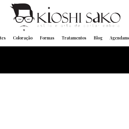
Pensando em transformar seu Visual??
Agende pelo Whatsapp
tes
Coloração
Formas
Tratamentos
Blog
Agendame