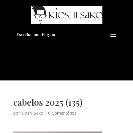
Pensando em transformar seu
+
Visual??
Agende pelo Whatsapp
Escolha uma Página
cabelos 2025 (135)
por
Kioshi Sako
|
0 Comentários