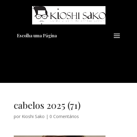
Pensando em transformar seu
+
Visual??
Agende pelo Whatsapp
Escolha uma Página
cabelos 2025 (71)
por
Kioshi Sako
|
0 Comentários