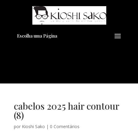
Pensando em transformar seu
+
Visual??
Agende pelo Whatsapp
Escolha uma Página
cabelos 2025 hair contour
(8)
por
Kioshi Sako
|
0 Comentários