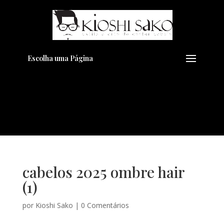
Pensando em transformar seu
+
Visual??
Agende pelo Whatsapp
Escolha uma Página
cabelos 2025 ombre hair
(1)
por
Kioshi Sako
|
0 Comentários