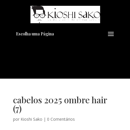
Pensando em transformar seu
+
Visual??
Agende pelo Whatsapp
Escolha uma Página
cabelos 2025 ombre hair
(7)
por
Kioshi Sako
|
0 Comentários