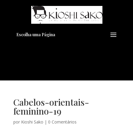
Pensando em transformar seu
+
Visual??
Agende pelo Whatsapp
Escolha uma Página
Cabelos-orientais-
feminino-19
por
Kioshi Sako
|
0 Comentários