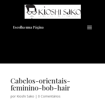
Pensando em transformar seu
+
Visual??
Agende pelo Whatsapp
Escolha uma Página
Cabelos-orientais-
feminino-bob-hair
por
Kioshi Sako
|
0 Comentários