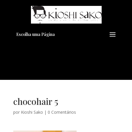
Pensando em transformar seu
+
Visual??
Agende pelo Whatsapp
Escolha uma Página
chocohair 5
por
Kioshi Sako
|
0 Comentários