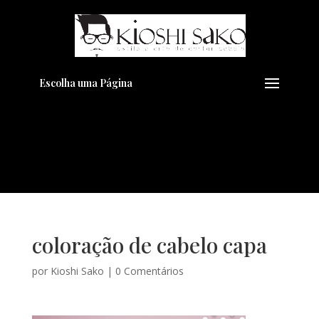
Pensando em transformar seu
+
Visual??
Agende pelo Whatsapp
Escolha uma Página
coloração de cabelo capa
por
Kioshi Sako
|
0 Comentários