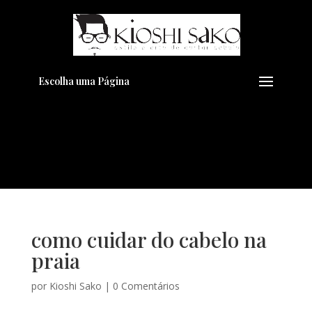
Pensando em transformar seu
+
Visual??
Agende pelo Whatsapp
Escolha uma Página
como cuidar do cabelo na
praia
por
Kioshi Sako
|
0 Comentários