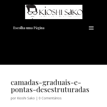
Pensando em transformar seu
+
Visual??
Agende pelo Whatsapp
Escolha uma Página
camadas-graduais-e-
pontas-desestruturadas
por
Kioshi Sako
|
0 Comentários