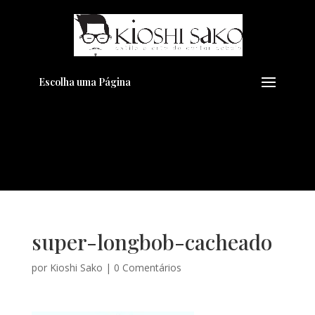
Pensando em transformar seu
+
Visual??
Agende pelo Whatsapp
Escolha uma Página
super-longbob-cacheado
por
Kioshi Sako
|
0 Comentários