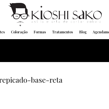
Pensando em transformar seu Visual??
Agende pelo Whatsapp
tes
Coloração
Formas
Tratamentos
Blog
Agendame
repicado-base-reta