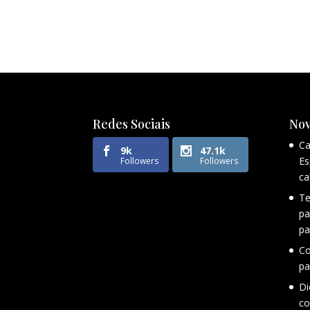
Redes Sociais
Nov
Ca
9k
47.1k
Es
Followers
Followers
ca
Te
pa
pa
Co
pa
Di
co