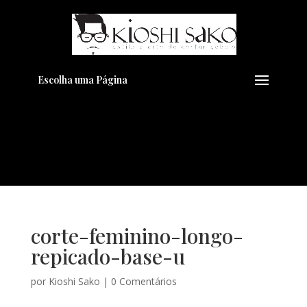
Pensando em transformar seu
+
Visual??
Agende pelo Whatsapp
Escolha uma Página
corte-feminino-longo-
repicado-base-u
por
Kioshi Sako
|
0 Comentários