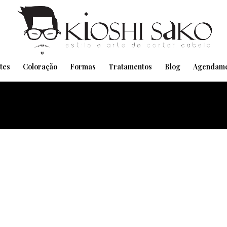
Pensando em transformar seu Visual??
Agende pelo Whatsapp
tes
Coloração
Formas
Tratamentos
Blog
Agendame