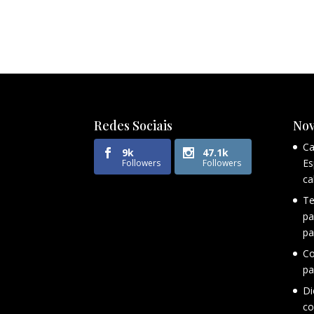
Redes Sociais
Nov
Ca
9k
47.1k
Es
Followers
Followers
ca
Te
pa
pa
Co
pa
Di
co