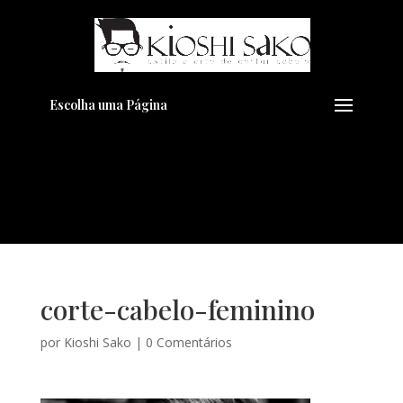
Pensando em transformar seu
+
Visual??
Agende pelo Whatsapp
Escolha uma Página
corte-cabelo-feminino
por
Kioshi Sako
|
0 Comentários