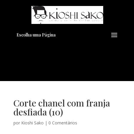
Pensando em transformar seu
+
Visual??
Agende pelo Whatsapp
Escolha uma Página
Corte chanel com franja
desfiada (10)
por
Kioshi Sako
|
0 Comentários