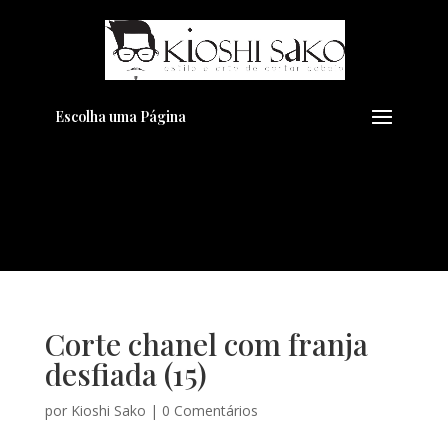
Pensando em transformar seu
+
Visual??
Agende pelo Whatsapp
Escolha uma Página
Corte chanel com franja
desfiada (15)
por
Kioshi Sako
|
0 Comentários