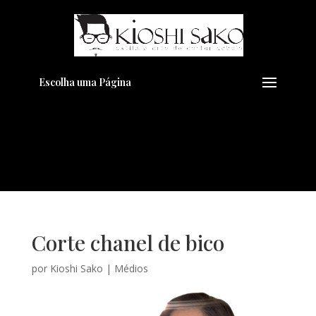
Pensando em transformar seu
+
Visual??
Agende pelo Whatsapp
Escolha uma Página
Corte chanel de bico
por
Kioshi Sako
|
Médios