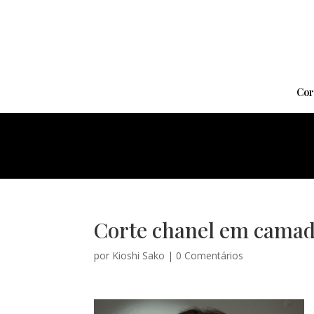
Cor
Corte chanel em camada
por
Kioshi Sako
|
0 Comentários