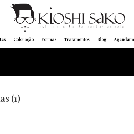
Pensando em transformar seu Visual??
Agende pelo Whatsapp
tes
Coloração
Formas
Tratamentos
Blog
Agendame
s (1)