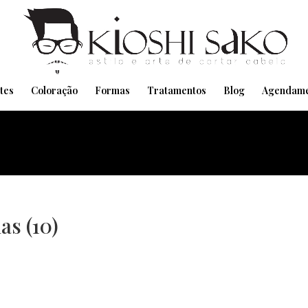
Pensando em transformar seu Visual??
Agende pelo Whatsapp
tes
Coloração
Formas
Tratamentos
Blog
Agendame
s (10)