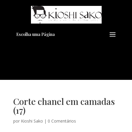
Pensando em transformar seu
+
Visual??
Agende pelo Whatsapp
Escolha uma Página
Corte chanel em camadas
(17)
por
Kioshi Sako
|
0 Comentários