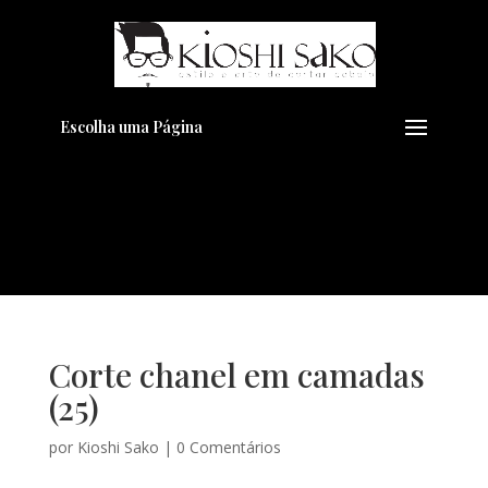
Pensando em transformar seu
+
Visual??
Agende pelo Whatsapp
Escolha uma Página
Corte chanel em camadas
(25)
por
Kioshi Sako
|
0 Comentários