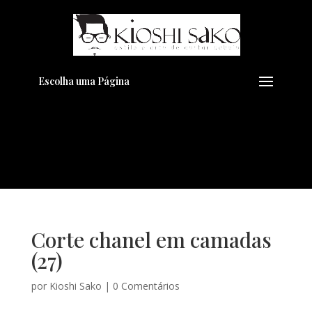
Pensando em transformar seu
+
Visual??
Agende pelo Whatsapp
Escolha uma Página
Corte chanel em camadas
(27)
por
Kioshi Sako
|
0 Comentários