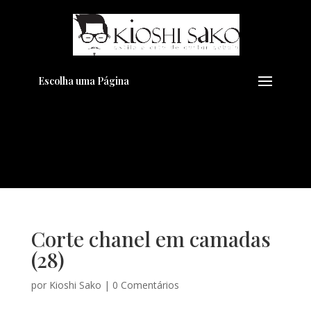
Pensando em transformar seu
+
Visual??
Agende pelo Whatsapp
Escolha uma Página
Corte chanel em camadas
(28)
por
Kioshi Sako
|
0 Comentários