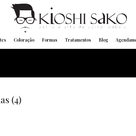
Pensando em transformar seu Visual??
Agende pelo Whatsapp
tes
Coloração
Formas
Tratamentos
Blog
Agendame
as (4)