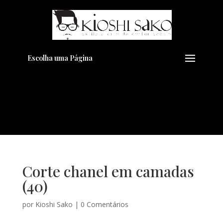
Pensando em transformar seu
+
Visual??
Agende pelo Whatsapp
Escolha uma Página
Corte chanel em camadas
(40)
por
Kioshi Sako
|
0 Comentários