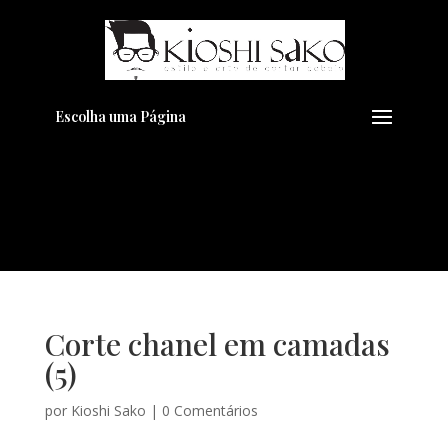
Pensando em transformar seu
+
Visual??
Agende pelo Whatsapp
Escolha uma Página
Corte chanel em camadas
(5)
por
Kioshi Sako
|
0 Comentários