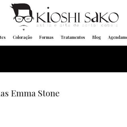
Pensando em transformar seu Visual??
Agende pelo Whatsapp
tes
Coloração
Formas
Tratamentos
Blog
Agendame
das Emma Stone