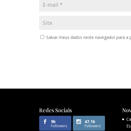
Salvar meus dados neste navegador para a 
Redes Sociais
Nov
Ca
9k
47.1k
Es
Followers
Followers