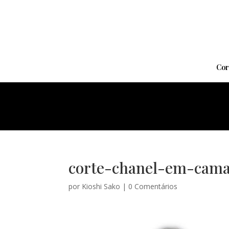
Cor
corte-chanel-em-cam
por
Kioshi Sako
|
0 Comentários