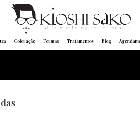
Pensando em transformar seu Visual??
Agende pelo Whatsapp
tes
Coloração
Formas
Tratamentos
Blog
Agendame
adas