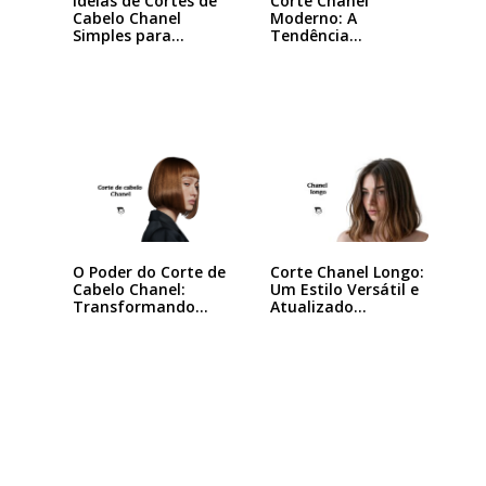
Ideias de Cortes de
Corte Chanel
Cabelo Chanel
Moderno: A
Simples para…
Tendência
Queridinha das…
O Poder do Corte de
Corte Chanel Longo:
Cabelo Chanel:
Um Estilo Versátil e
Transformando
Atualizado…
seu…