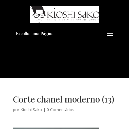
Pensando em transformar seu
+
Visual??
Agende pelo Whatsapp
Escolha uma Página
Corte chanel moderno (13)
por
Kioshi Sako
|
0 Comentários