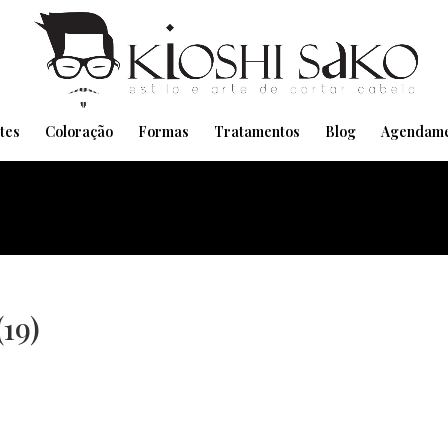
Pensando em transformar seu Visual??
Agende pelo Whatsapp
tes
Coloração
Formas
Tratamentos
Blog
Agendame
19)