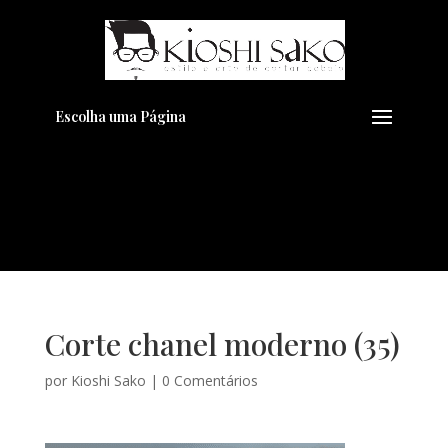
Pensando em transformar seu
+
Visual??
Agende pelo Whatsapp
Escolha uma Página
Corte chanel moderno (35)
por
Kioshi Sako
|
0 Comentários