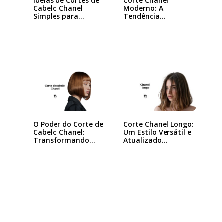
Ideias de Cortes de
Corte Chanel
Cabelo Chanel
Moderno: A
Simples para…
Tendência
Queridinha das…
O Poder do Corte de
Corte Chanel Longo:
Cabelo Chanel:
Um Estilo Versátil e
Transformando
Atualizado…
seu…