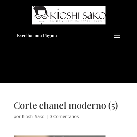
Pensando em transformar seu
+
Visual??
Agende pelo Whatsapp
Escolha uma Página
Corte chanel moderno (5)
por
Kioshi Sako
|
0 Comentários