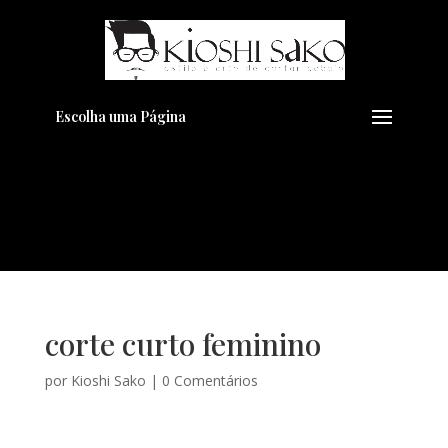
Pensando em transformar seu
+
Visual??
Agende pelo Whatsapp
Escolha uma Página
corte curto feminino
por
Kioshi Sako
|
0 Comentários