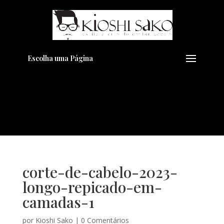
Pensando em transformar seu
+
Visual??
Agende pelo Whatsapp
Escolha uma Página
corte-de-cabelo-2023-
longo-repicado-em-
camadas-1
por
Kioshi Sako
|
0 Comentários