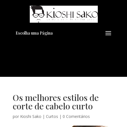
Pensando em transformar seu
+
Visual??
Agende pelo Whatsapp
Escolha uma Página
Os melhores estilos de
corte de cabelo curto
por
Kioshi Sako
|
Curtos
|
0 Comentários