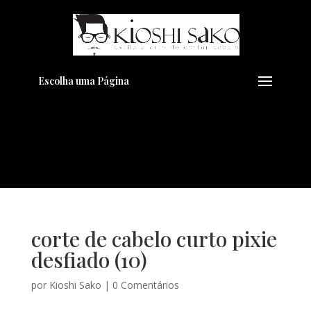
Pensando em transformar seu
+
Visual??
Agende pelo Whatsapp
Escolha uma Página
corte de cabelo curto pixie
desfiado (10)
por
Kioshi Sako
|
0 Comentários