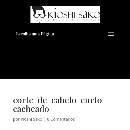
Pensando em transformar seu
+
Visual??
Agende pelo Whatsapp
Escolha uma Página
corte-de-cabelo-curto-
cacheado
por
Kioshi Sako
|
0 Comentários