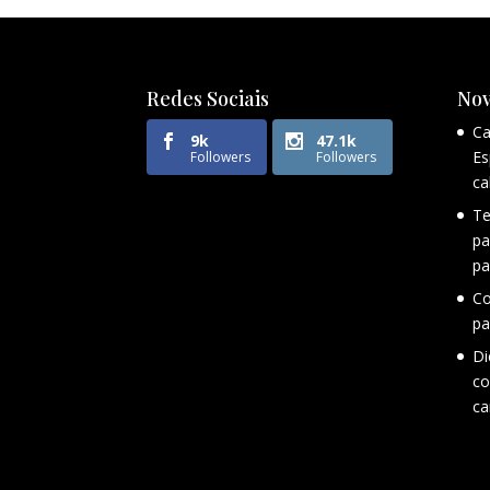
Redes Sociais
Nov
Ca
9k
47.1k
Es
Followers
Followers
ca
Te
pa
pa
Co
pa
Di
co
ca