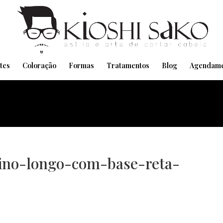
Pensando em transformar seu Visual??
Agende pelo Whatsapp
tes
Coloração
Formas
Tratamentos
Blog
Agendame
nino-longo-com-base-reta-