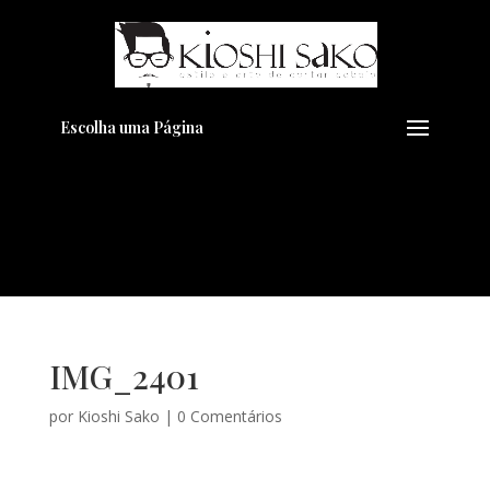
Pensando em transformar seu
+
Visual??
Agende pelo Whatsapp
Escolha uma Página
IMG_2401
por
Kioshi Sako
|
0 Comentários