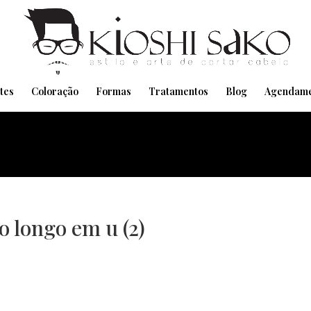
Pensando em transformar seu Visual??
Agende pelo Whatsapp
tes
Coloração
Formas
Tratamentos
Blog
Agendame
o longo em u (2)