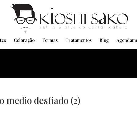
Pensando em transformar seu Visual??
Agende pelo Whatsapp
tes
Coloração
Formas
Tratamentos
Blog
Agendame
o medio desfiado (2)