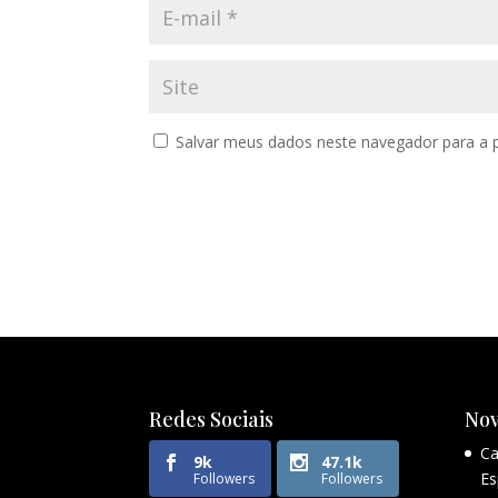
Salvar meus dados neste navegador para a 
Redes Sociais
Nov
Ca
9k
47.1k
Es
Followers
Followers